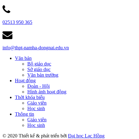
02513 950 365
info@thpt-namha-dongnai.edu.vn
Văn bản
Bộ giáo dục
Sở giáo dục
Văn bản trường
Hoạt động
Đoàn - Hội
Hình ảnh hoạt động
Thời khóa biểu
Giáo viên
Học sinh
Thông tin
Giáo viên
Học sinh
© 2020 Thiết kế & phát triển bởi
Đại học Lạc Hồng